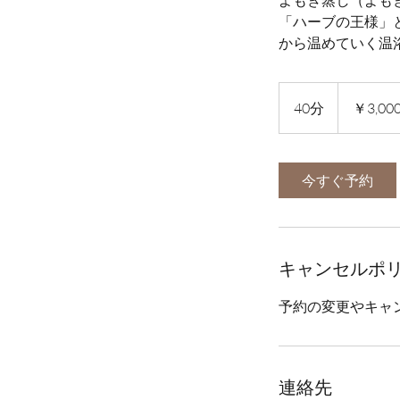
よもぎ蒸し（よも
「ハーブの王様」
から温めていく温
3,000
円
40分
4
￥3,00
0
分
今すぐ予約
キャンセルポ
予約の変更やキャ
連絡先