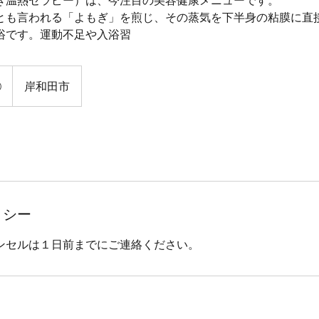
ぎ温熱セラピー）は、今注目の美容健康メニューです。
とも言われる「よもぎ」を煎じ、その蒸気を下半身の粘膜に直
浴です。運動不足や入浴習
0
岸和田市
リシー
ンセルは１日前までにご連絡ください。